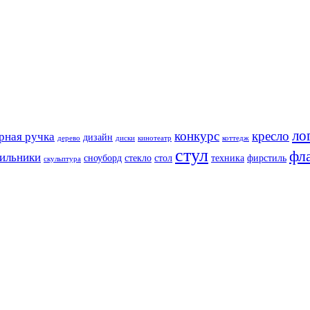
ло
конкурс
кресло
рная ручка
дизайн
дерево
диски
кинотеатр
коттедж
стул
фл
тильники
сноуборд
стекло
стол
техника
фирстиль
скульптура