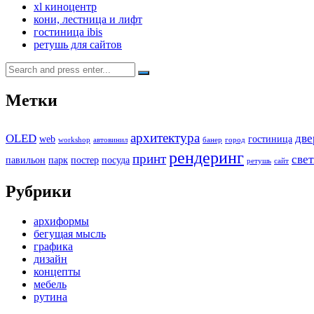
xl киноцентр
кони, лестница и лифт
гостиница ibis
ретушь для сайтов
Search
for:
Метки
архитектура
OLED
две
web
гостиница
workshop
автовинил
банер
город
рендеринг
принт
све
павильон
парк
постер
посуда
ретушь
сайт
Рубрики
архиформы
бегущая мысль
графика
дизайн
концепты
мебель
рутина