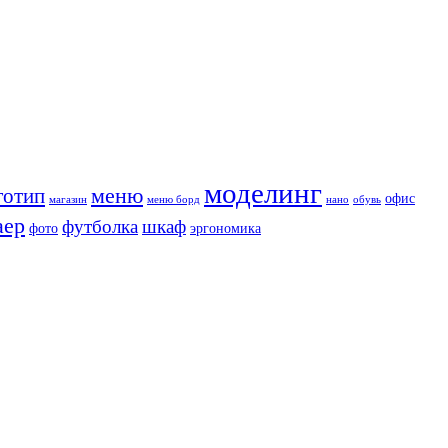
моделинг
меню
готип
офис
магазин
меню борд
нано
обувь
аер
футболка
шкаф
фото
эргономика