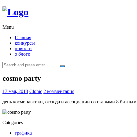
Menu
Главная
конкурсы
новости
о блоге
Search
for:
cosmo party
17 мая, 2013
Clonic
2 комментария
день космонавтики, отсюда и ассоциации со старыми 8 битным
Categories
графика