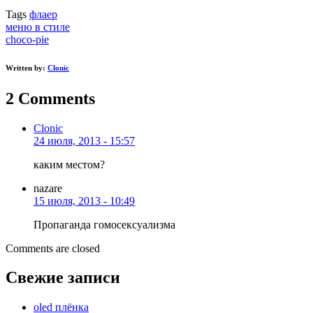
Tags
флаер
Post
меню в стиле
сhoco-pie
navigation
Written by:
Clonic
2
Comments
Clonic
24 июля, 2013 - 15:57
каким местом?
nazare
15 июля, 2013 - 10:49
Пропаганда гомосексуализма
Comments are closed
Свежие записи
oled плёнка