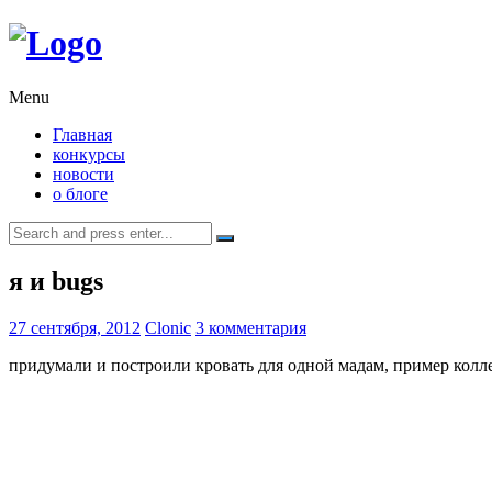
Menu
Главная
конкурсы
новости
о блоге
Search
for:
я и bugs
27 сентября, 2012
Clonic
3 комментария
придумали и построили кровать для одной мадам, пример колл