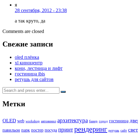
я
28 сентября, 2012 - 23:38
а так круто, да
Comments are closed
Свежие записи
oled плёнка
xl киноцентр
кони, лестница и лифт
гостиница ibis
ретушь для сайтов
Search
for:
Метки
архитектура
OLED
две
web
гостиница
workshop
автовинил
банер
город
рендеринг
принт
све
павильон
парк
постер
посуда
ретушь
сайт