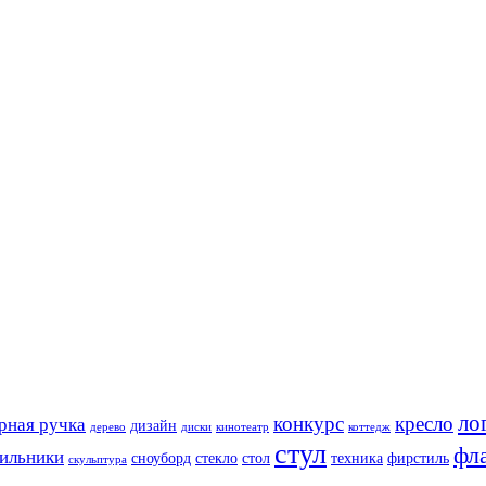
ло
конкурс
кресло
рная ручка
дизайн
дерево
диски
кинотеатр
коттедж
стул
фл
тильники
сноуборд
стекло
стол
техника
фирстиль
скульптура