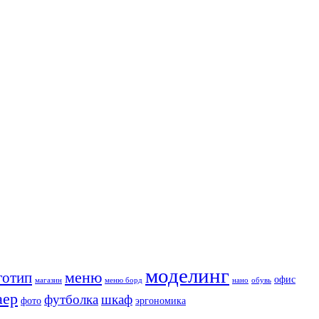
моделинг
меню
готип
офис
магазин
меню борд
нано
обувь
аер
футболка
шкаф
фото
эргономика