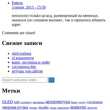
Pattron
3 июня, 2013 - 15:59
неплохзо) тольko qr-код, размещенный на менюхах,
оказался уж слишком маловат.. так и пришлось вбивать
адрес
Comments are closed
Свежие записи
oled плёнка
xl киноцентр
кони, лестница и лифт
гостиница ibis
ретушь для сайтов
Search
for:
Метки
архитектура
OLED
web
гостиница
workshop
автовинил
банер
город
конкурс
дверная ручка
дизайн
дерево
диски
кинотеатр
коттедж