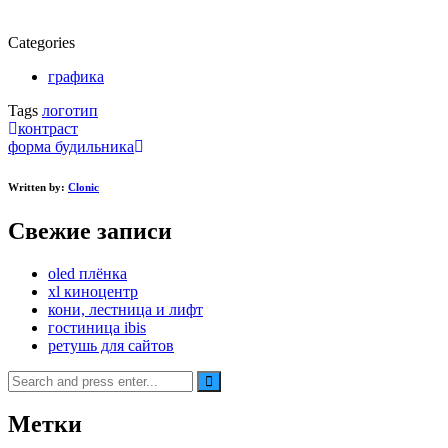
Categories
графика
Tags
логотип
Post
контраст
форма будильника
navigation
Written by:
Clonic
Свежие записи
oled плёнка
xl киноцентр
кони, лестница и лифт
гостиница ibis
ретушь для сайтов
Search
for:
Метки