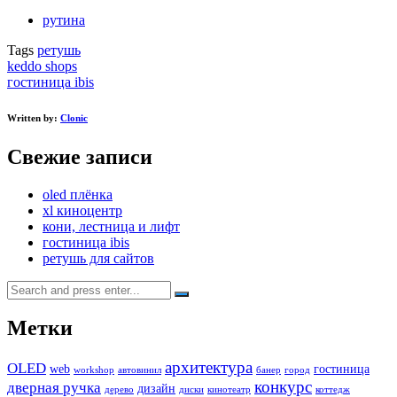
рутина
Tags
ретушь
Post
keddo shops
гостиница ibis
navigation
Written by:
Clonic
Свежие записи
oled плёнка
xl киноцентр
кони, лестница и лифт
гостиница ibis
ретушь для сайтов
Search
for:
Метки
архитектура
OLED
web
гостиница
workshop
автовинил
банер
город
конкурс
дверная ручка
дизайн
дерево
диски
кинотеатр
коттедж