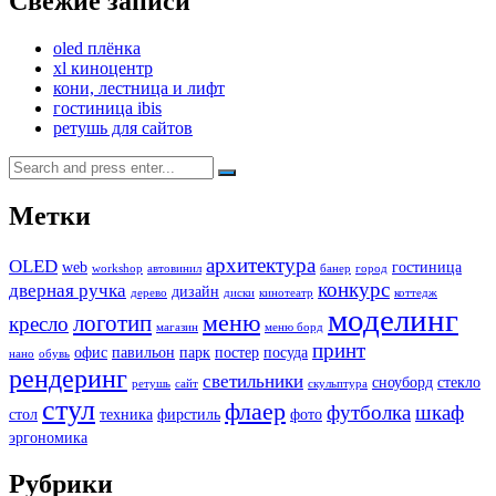
Свежие записи
oled плёнка
xl киноцентр
кони, лестница и лифт
гостиница ibis
ретушь для сайтов
Search
for:
Метки
архитектура
OLED
web
гостиница
workshop
автовинил
банер
город
конкурс
дверная ручка
дизайн
дерево
диски
кинотеатр
коттедж
моделинг
меню
логотип
кресло
магазин
меню борд
принт
офис
павильон
парк
постер
посуда
нано
обувь
рендеринг
светильники
сноуборд
стекло
ретушь
сайт
скульптура
стул
флаер
футболка
шкаф
стол
техника
фирстиль
фото
эргономика
Рубрики