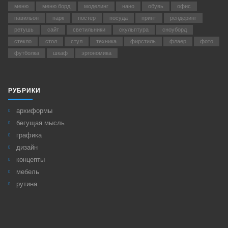
меню
меню борд
моделинг
нано
обувь
офис
павильон
парк
постер
посуда
принт
рендеринг
ретушь
сайт
светильники
скульптура
сноуборд
стекло
стол
стул
техника
фирстиль
флаер
фото
футболка
шкаф
эргономика
РУБРИКИ
архиформы
бегущая мысль
графика
дизайн
концепты
мебель
рутина