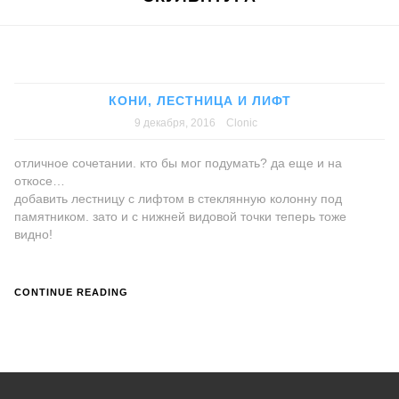
КОНИ, ЛЕСТНИЦА И ЛИФТ
9 декабря, 2016
Clonic
отличное сочетании. кто бы мог подумать? да еще и на
откосе…
добавить лестницу с лифтом в стеклянную колонну под
памятником. зато и с нижней видовой точки теперь тоже
видно!
CONTINUE READING