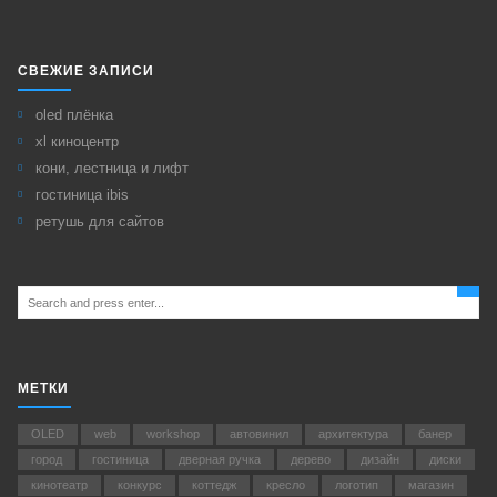
СВЕЖИЕ ЗАПИСИ
oled плёнка
xl киноцентр
кони, лестница и лифт
гостиница ibis
ретушь для сайтов
Search
for:
МЕТКИ
OLED
web
workshop
автовинил
архитектура
банер
город
гостиница
дверная ручка
дерево
дизайн
диски
кинотеатр
конкурс
коттедж
кресло
логотип
магазин